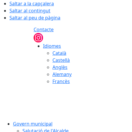
Saltar a la capçalera
Saltar al contingut
Saltar al peu de pàgina
Contacte
Idiomes
Català
Castellà
Anglès
Alemany
Francès
07.08.2026 | 03:56
Govern municipal
Salutació de l'Alcalde