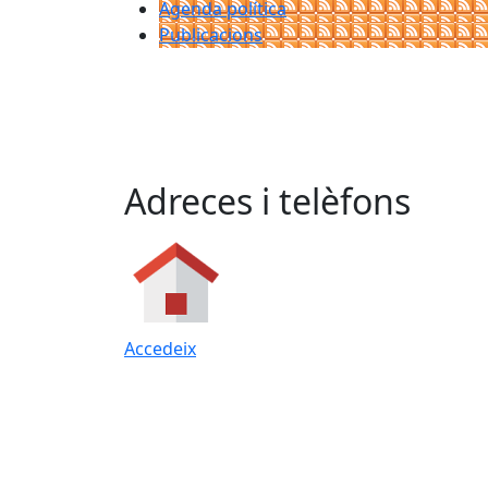
Agenda política
Publicacions
Adreces i telèfons
Accedeix