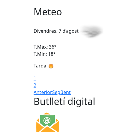
Meteo
Divendres, 7 d’agost
T.Màx: 36°
T.Min: 18°
Tarda
1
2
Anterior
Següent
Butlletí digital