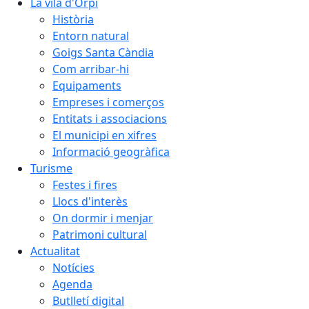
La vila d'Orpí
Història
Entorn natural
Goigs Santa Càndia
Com arribar-hi
Equipaments
Empreses i comerços
Entitats i associacions
El municipi en xifres
Informació geogràfica
Turisme
Festes i fires
Llocs d'interès
On dormir i menjar
Patrimoni cultural
Actualitat
Notícies
Agenda
Butlletí digital