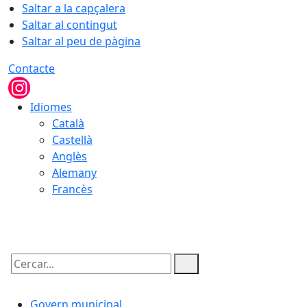
Saltar a la capçalera
Saltar al contingut
Saltar al peu de pàgina
Contacte
Idiomes
Català
Castellà
Anglès
Alemany
Francès
09.08.2026 | 05:58
Cercar:
Govern municipal