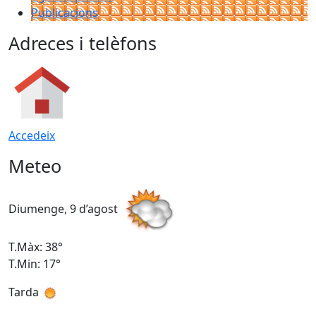
Publicacions
Adreces i telèfons
Accedeix
Meteo
Diumenge, 9 d’agost
D
T.Màx: 38°
T
T.Min: 17°
T
Tarda
T