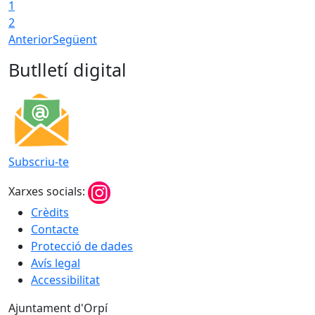
1
2
Anterior
Següent
Butlletí digital
Subscriu-te
Xarxes socials:
Crèdits
Contacte
Protecció de dades
Avís legal
Accessibilitat
Ajuntament d'Orpí