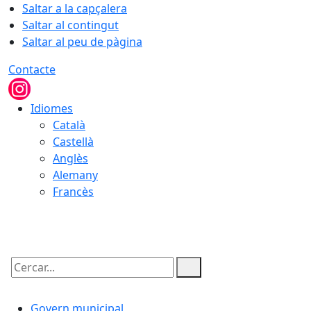
Saltar a la capçalera
Saltar al contingut
Saltar al peu de pàgina
Contacte
Idiomes
Català
Castellà
Anglès
Alemany
Francès
09.08.2026 | 08:27
Cercar:
Govern municipal