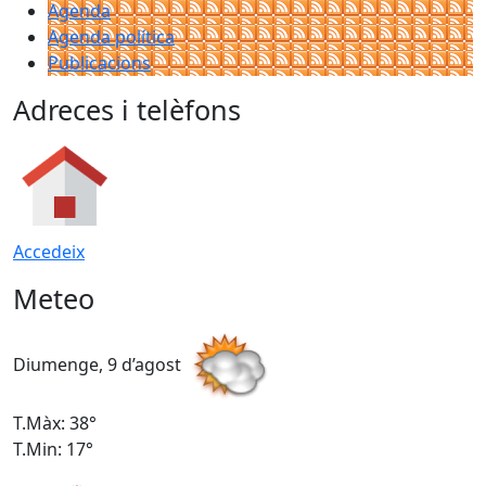
Agenda
Agenda política
Publicacions
Adreces i telèfons
Accedeix
Meteo
Diumenge, 9 d’agost
D
T.Màx: 38°
T
T.Min: 17°
T