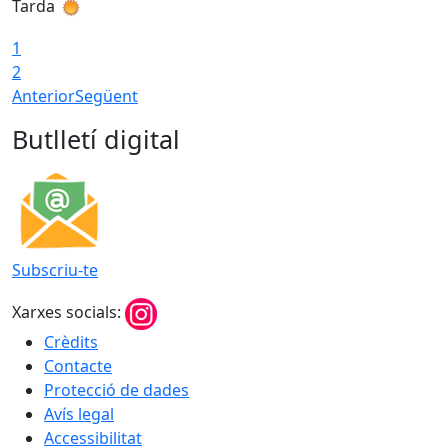
Tarda
T
1
2
Anterior
Següent
Butlletí digital
Subscriu-te
Xarxes socials:
Crèdits
Contacte
Protecció de dades
Avís legal
Accessibilitat