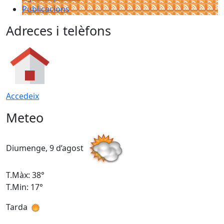
Publicacions
Adreces i telèfons
Accedeix
Meteo
Diumenge, 9 d’agost
D
T.Màx: 38°
T
T.Min: 17°
T
Tarda
T