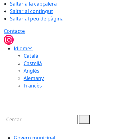
Saltar a la capçalera
Saltar al contingut
Saltar al peu de pàgina
Contacte
Idiomes
Català
Castellà
Anglès
Alemany
Francès
09.08.2026 | 11:03
Cercar:
Govern municipal