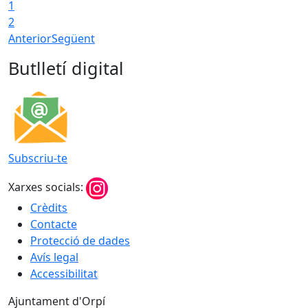
1
2
Anterior
Següent
Butlletí digital
Subscriu-te
Xarxes socials:
Crèdits
Contacte
Protecció de dades
Avís legal
Accessibilitat
Ajuntament d'Orpí