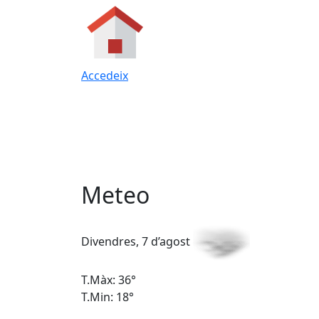
Accedeix
Meteo
Divendres, 7 d’agost
T.Màx: 36°
T.Min: 18°