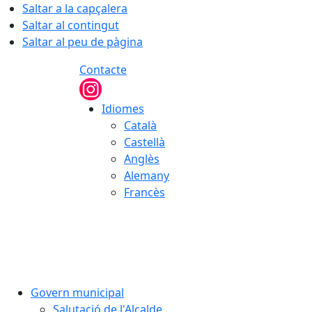
Saltar a la capçalera
Saltar al contingut
Saltar al peu de pàgina
Contacte
Idiomes
Català
Castellà
Anglès
Alemany
Francès
07.08.2026 | 03:43
Govern municipal
Salutació de l'Alcalde