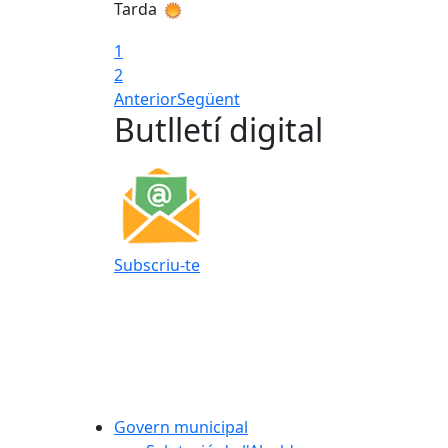
Tarda
1
2
Anterior
Següent
Butlletí digital
Subscriu-te
Govern municipal