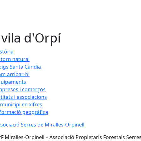
 vila d'Orpí
stòria
torn natural
igs Santa Càndia
m arribar-hi
quipaments
mpreses i comerços
titats i associacions
 municipi en xifres
formació geogràfica
sociació Serres de Miralles-Orpinell
F Miralles-Orpinell – Associació Propietaris Forestals Serres 