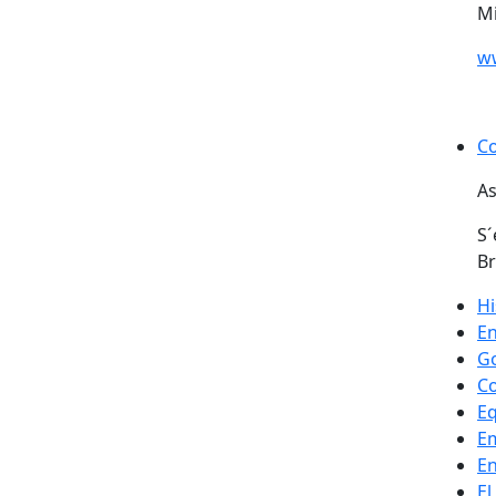
M
ww
Co
As
S´
Br
Hi
En
Go
Co
E
E
En
El