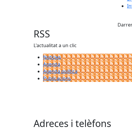
In
Fac
Darrer
RSS
L'actualitat a un clic
Notícies
Agenda
Agenda política
Publicacions
Adreces i telèfons