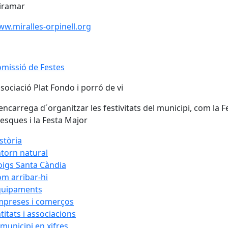
iramar
w.miralles-orpinell.org
missió de Festes
sociació Plat Fondo i porró de vi
encarrega d´organitzar les festivitats del municipi, com la F
esques i la Festa Major
stòria
torn natural
igs Santa Càndia
m arribar-hi
quipaments
mpreses i comerços
titats i associacions
 municipi en xifres