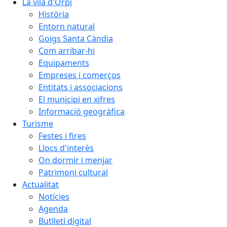
La vila d'Orpí
Història
Entorn natural
Goigs Santa Càndia
Com arribar-hi
Equipaments
Empreses i comerços
Entitats i associacions
El municipi en xifres
Informació geogràfica
Turisme
Festes i fires
Llocs d'interès
On dormir i menjar
Patrimoni cultural
Actualitat
Notícies
Agenda
Butlletí digital