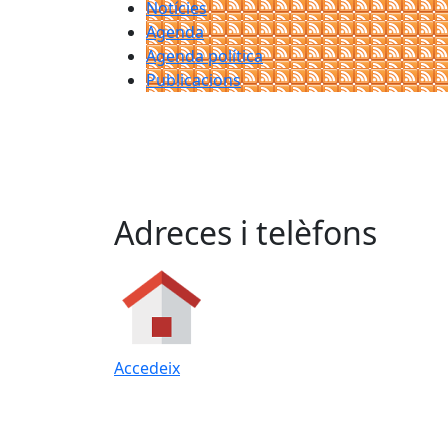
Notícies
Agenda
Agenda política
Publicacions
Adreces i telèfons
Accedeix