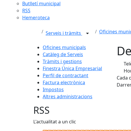
Butlletí municipal
RSS
Hemeroteca
Oficines munic
Serveis i tràmits
De
Oficines municipals
Catàleg de Serveis
Tràmits i gestions
Tel
Finestra Única Empresarial
Hor
Perfil de contractant
Cada d
Factura electrònica
Darrer
Impostos
Altres administracions
RSS
L'actualitat a un clic