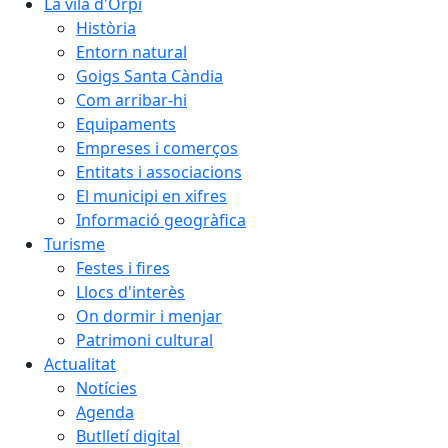
La vila d'Orpí
Història
Entorn natural
Goigs Santa Càndia
Com arribar-hi
Equipaments
Empreses i comerços
Entitats i associacions
El municipi en xifres
Informació geogràfica
Turisme
Festes i fires
Llocs d'interès
On dormir i menjar
Patrimoni cultural
Actualitat
Notícies
Agenda
Butlletí digital