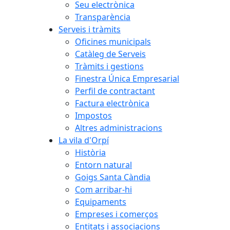
Seu electrònica
Transparència
Serveis i tràmits
Oficines municipals
Catàleg de Serveis
Tràmits i gestions
Finestra Única Empresarial
Perfil de contractant
Factura electrònica
Impostos
Altres administracions
La vila d'Orpí
Història
Entorn natural
Goigs Santa Càndia
Com arribar-hi
Equipaments
Empreses i comerços
Entitats i associacions