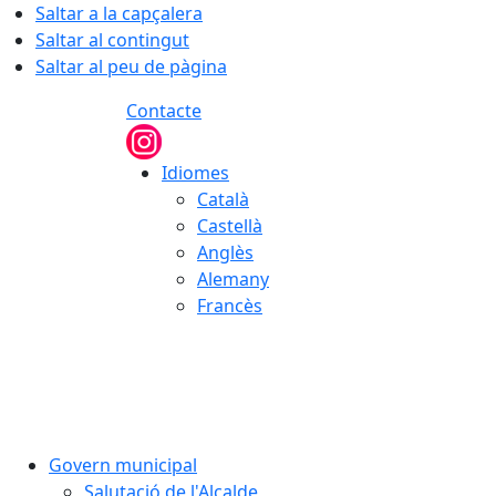
Saltar a la capçalera
Saltar al contingut
Saltar al peu de pàgina
Contacte
Idiomes
Català
Castellà
Anglès
Alemany
Francès
07.08.2026 | 11:28
Govern municipal
Salutació de l'Alcalde