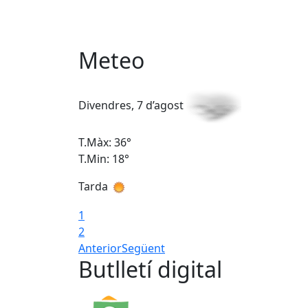
Meteo
Divendres, 7 d’agost
T.Màx: 36°
T.Min: 18°
Tarda
1
2
Anterior
Següent
Butlletí digital