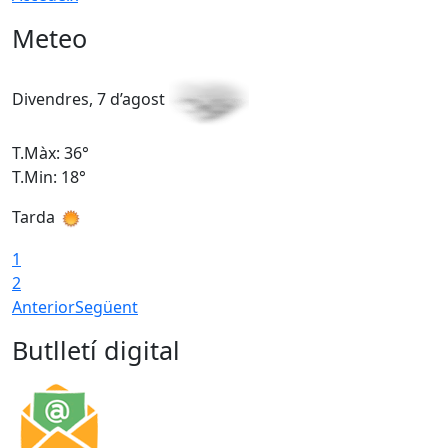
Meteo
Divendres, 7 d’agost
D
T.Màx: 36°
T
T.Min: 18°
T
Tarda
T
1
2
Anterior
Següent
Butlletí digital