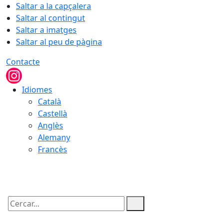
Saltar a la capçalera
Saltar al contingut
Saltar a imatges
Saltar al peu de pàgina
Contacte
Idiomes
Català
Castellà
Anglès
Alemany
Francès
07.08.2026 | 04:07
Cercar: