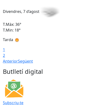
Divendres, 7 d’agost
D
T.Màx: 36°
T
T.Min: 18°
T
Tarda
T
1
2
Anterior
Següent
Butlletí digital
Subscriu-te