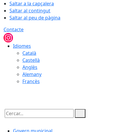
Saltar a la capçalera
Saltar al contingut
Saltar al peu de pàgina
Contacte
Idiomes
Català
Castellà
Anglès
Alemany
Francès
06.08.2026 | 12:44
Cercar:
Govern municipal