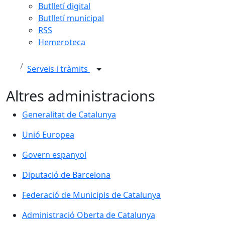
Butlletí digital
Butlletí municipal
RSS
Hemeroteca
Serveis i tràmits
Altres administracions
Generalitat de Catalunya
Generalitat de Catalunya
Unió Europea
Unió Europea
Govern espanyol
Govern espanyol
Diputació de Barcelona
Diputació de Barcelona
Federació de Municipis de Catalunya
Federació de Municipis de Catalunya
Administració Oberta de Catalunya
Administració Oberta de Catalunya